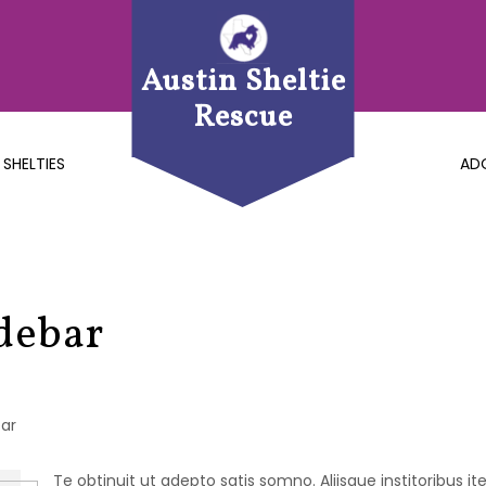
Austin Sheltie
Rescue
 SHELTIES
AD
debar
bar
Te obtinuit ut adepto satis somno. Aliisque institoribus ite