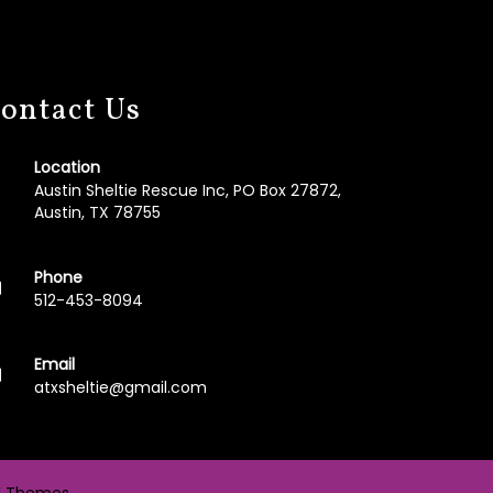
ontact Us
Location
Austin Sheltie Rescue Inc, PO Box 27872,
Austin, TX 78755
Phone
512-453-8094
Email
atxsheltie@gmail.com
 Themes