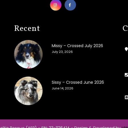
Recent
C
Missy – Crossed July 2026
July 23, 2026
Sissy – Crossed June 2026
June 14, 2026
eltie Rescue (ASR) - EIN: 33-1126414 -
Design & Developed by
VW