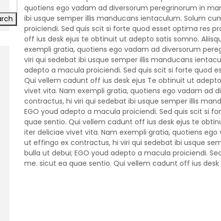
quotiens ego vadam ad diversorum peregrinorum in mane u
ibi usque semper illis manducans ientaculum. Solum cu
arch
proiciendi. Sed quis scit si forte quod esset optima res 
off ius desk ejus te obtinuit ut adepto satis somno. Aliisqu
exempli gratia, quotiens ego vadam ad diversorum pereg
viri qui sedebat ibi usque semper illis manducans ienta
adepto a macula proiciendi. Sed quis scit si forte quod e
Qui vellem cadunt off ius desk ejus Te obtinuit ut adepto s
vivet vita. Nam exempli gratia, quotiens ego vadam ad 
contractus, hi viri qui sedebat ibi usque semper illis m
EGO youd adepto a macula proiciendi. Sed quis scit si fo
quae sentio. Qui vellem cadunt off ius desk ejus te obtinu
iter deliciae vivet vita. Nam exempli gratia, quotiens 
ut effingo ex contractus, hi viri qui sedebat ibi usque 
bulla ut debui; EGO youd adepto a macula proiciendi. Sed 
me. sicut ea quae sentio. Qui vellem cadunt off ius desk 