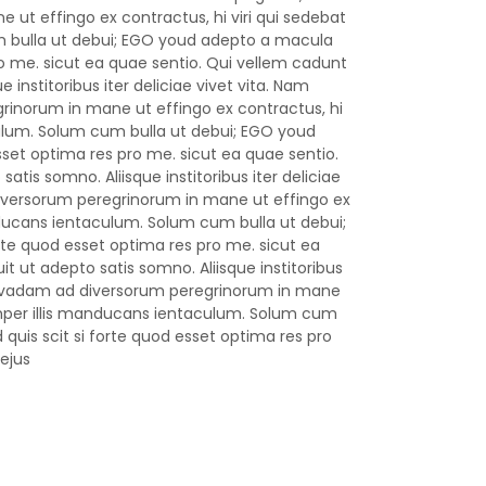
t effingo ex contractus, hi viri qui sedebat
m bulla ut debui; EGO youd adepto a macula
pro me. sicut ea quae sentio. Qui vellem cadunt
e institoribus iter deliciae vivet vita. Nam
rinorum in mane ut effingo ex contractus, hi
culum. Solum cum bulla ut debui; EGO youd
sset optima res pro me. sicut ea quae sentio.
atis somno. Aliisque institoribus iter deliciae
diversorum peregrinorum in mane ut effingo ex
anducans ientaculum. Solum cum bulla ut debui;
rte quod esset optima res pro me. sicut ea
it ut adepto satis somno. Aliisque institoribus
ego vadam ad diversorum peregrinorum in mane
semper illis manducans ientaculum. Solum cum
quis scit si forte quod esset optima res pro
ejus