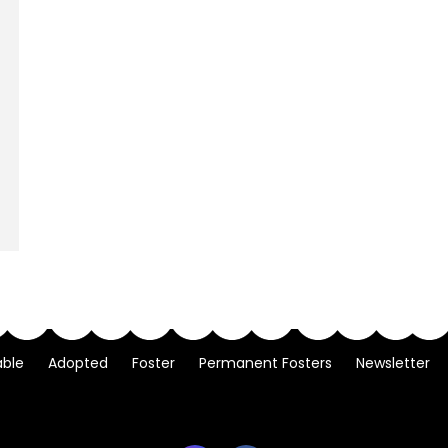
able
Adopted
Foster
Permanent Fosters
Newsletter