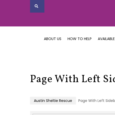
ABOUT US
HOW TO HELP
AVAILABLE
Page With Left Si
Austin Sheltie Rescue
Page With Left Side